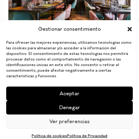
Gestionar consentimiento
Para ofrecer las mejores experiencias, utilizamos tecnologías como
Restaurante peruano
las cookies para almacenar y/o acceder a la información del
dispositivo. El consentimiento de estas tecnologías nos permitirá
Sabores del Perú en Madrid: Un viaje
procesar datos como el comportamiento de navegación o las
identificaciones únicas en este sitio. No consentir o retirar el
culinario con PUCARÁ
consentimiento, puede afectar negativamente a ciertas
características y funciones.
Sabores del Perú en Madrid: Un viaje culinario con
PUCARÁ Embárcate en un viaje culinario sin salir de
Aceptar
Madrid y descubre la riqueza de la gastronomía peruana
de la mano de PUCARÁ. PUCARÁ te invita a disfrutar
Denegar
de una experiencia única en la que podrás degustar
Ver preferencias
platos tradicionales y nuevas
Política de cookies
Política de Privacidad