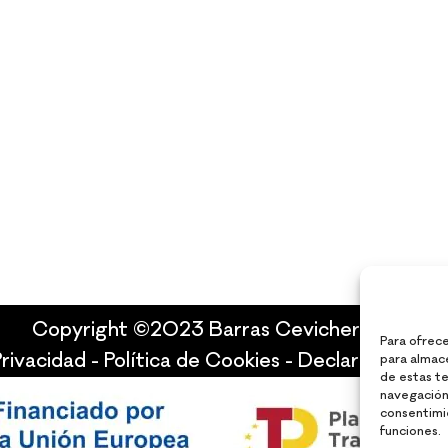
Copyright ©2023 Barras Cevicheras S.L.
Para ofrece
Privacidad
-
Política de Cookies
-
Declaración de a
para almace
de estas t
navegación 
consentimi
funciones.